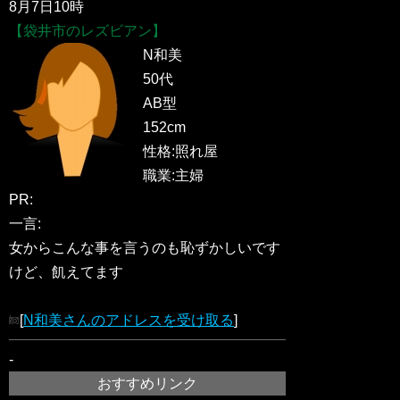
8月7日10時
【袋井市のレズビアン】
N和美
50代
AB型
152cm
性格:照れ屋
職業:主婦
PR:
一言:
女からこんな事を言うのも恥ずかしいです
けど、飢えてます
[
N和美さんのアドレスを受け取る
]
-
おすすめリンク