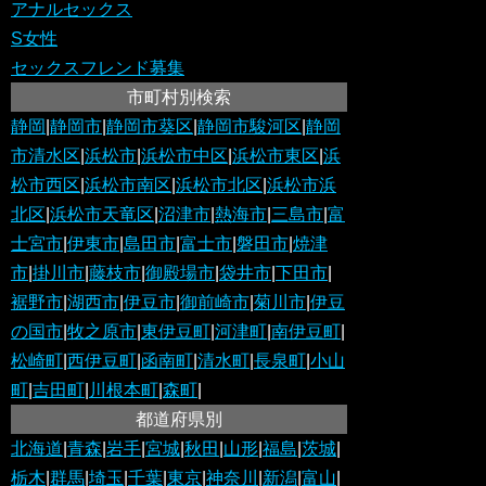
アナルセックス
S女性
セックスフレンド募集
市町村別検索
静岡
|
静岡市
|
静岡市葵区
|
静岡市駿河区
|
静岡
市清水区
|
浜松市
|
浜松市中区
|
浜松市東区
|
浜
松市西区
|
浜松市南区
|
浜松市北区
|
浜松市浜
北区
|
浜松市天竜区
|
沼津市
|
熱海市
|
三島市
|
富
士宮市
|
伊東市
|
島田市
|
富士市
|
磐田市
|
焼津
市
|
掛川市
|
藤枝市
|
御殿場市
|
袋井市
|
下田市
|
裾野市
|
湖西市
|
伊豆市
|
御前崎市
|
菊川市
|
伊豆
の国市
|
牧之原市
|
東伊豆町
|
河津町
|
南伊豆町
|
松崎町
|
西伊豆町
|
函南町
|
清水町
|
長泉町
|
小山
町
|
吉田町
|
川根本町
|
森町
|
都道府県別
北海道
|
青森
|
岩手
|
宮城
|
秋田
|
山形
|
福島
|
茨城
|
栃木
|
群馬
|
埼玉
|
千葉
|
東京
|
神奈川
|
新潟
|
富山
|