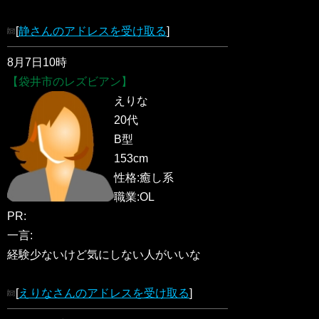
[
静さんのアドレスを受け取る
]
8月7日10時
【袋井市のレズビアン】
えりな
20代
B型
153cm
性格:癒し系
職業:OL
PR:
一言:
経験少ないけど気にしない人がいいな
[
えりなさんのアドレスを受け取る
]