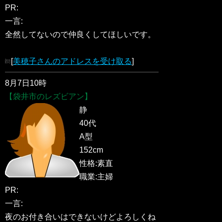
PR:
一言:
全然してないので仲良くしてほしいです。
[
美穂子さんのアドレスを受け取る
]
8月7日10時
【袋井市のレズビアン】
静
40代
A型
152cm
性格:素直
職業:主婦
PR:
一言:
夜のお付き合いはできないけどよろしくね