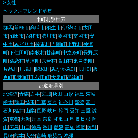
S女性
セックスフレンド募集
市町村別検索
群馬
|
前橋市
|
高崎市
|
桐生市
|
伊勢崎市
|
太田
市
|
沼田市
|
館林市
|
渋川市
|
藤岡市
|
富岡市
|
安
中市
|
みどり市
|
榛東村
|
吉岡町
|
上野村
|
神流
町
|
下仁田町
|
南牧村
|
甘楽町
|
中之条町
|
長野原
町
|
嬬恋村
|
草津町
|
六合村
|
高山村
|
東吾妻町
|
片品村
|
川場村
|
昭和村
|
みなかみ町
|
玉村町
|
板
倉町
|
明和町
|
千代田町
|
大泉町
|
邑楽町
|
都道府県別
北海道
|
青森
|
岩手
|
宮城
|
秋田
|
山形
|
福島
|
茨城
|
栃木
|
群馬
|
埼玉
|
千葉
|
東京
|
神奈川
|
新潟
|
富山
|
石川
|
福井
|
山梨
|
長野
|
岐阜
|
静岡
|
愛知
|
三重
|
滋
賀
|
京都
|
大阪
|
兵庫
|
奈良
|
和歌山
|
鳥取
|
島根
|
岡
山
|
広島
|
山口
|
徳島
|
香川
|
愛媛
|
高知
|
福岡
|
佐賀
|
長崎
|
熊本
|
大分
|
宮崎
|
鹿児島
|
沖縄
|