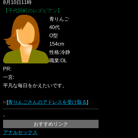
8月10日11時
【千代田町のレズビアン】
青りんご
40代
O型
154cm
性格:冷静
職業:OL
PR:
一言:
平凡な毎日をかえたいです。
[
青りんごさんのアドレスを受け取る
]
-
おすすめリンク
アナルセックス