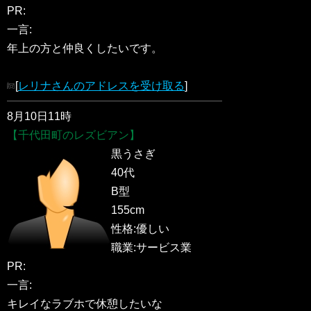
PR:
一言:
年上の方と仲良くしたいです。
[
レリナさんのアドレスを受け取る
]
8月10日11時
【千代田町のレズビアン】
黒うさぎ
40代
B型
155cm
性格:優しい
職業:サービス業
PR:
一言:
キレイなラブホで休憩したいな