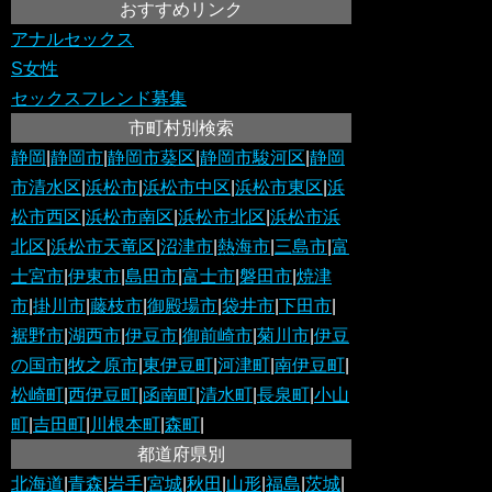
おすすめリンク
アナルセックス
S女性
セックスフレンド募集
市町村別検索
静岡
|
静岡市
|
静岡市葵区
|
静岡市駿河区
|
静岡
市清水区
|
浜松市
|
浜松市中区
|
浜松市東区
|
浜
松市西区
|
浜松市南区
|
浜松市北区
|
浜松市浜
北区
|
浜松市天竜区
|
沼津市
|
熱海市
|
三島市
|
富
士宮市
|
伊東市
|
島田市
|
富士市
|
磐田市
|
焼津
市
|
掛川市
|
藤枝市
|
御殿場市
|
袋井市
|
下田市
|
裾野市
|
湖西市
|
伊豆市
|
御前崎市
|
菊川市
|
伊豆
の国市
|
牧之原市
|
東伊豆町
|
河津町
|
南伊豆町
|
松崎町
|
西伊豆町
|
函南町
|
清水町
|
長泉町
|
小山
町
|
吉田町
|
川根本町
|
森町
|
都道府県別
北海道
|
青森
|
岩手
|
宮城
|
秋田
|
山形
|
福島
|
茨城
|