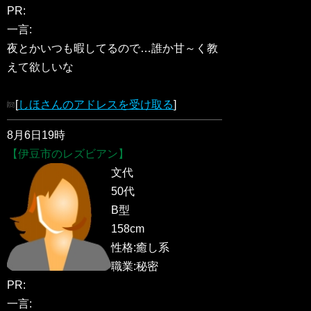
PR:
一言:
夜とかいつも暇してるので…誰か甘～く教
えて欲しいな
[
しほさんのアドレスを受け取る
]
8月6日19時
【伊豆市のレズビアン】
文代
50代
B型
158cm
性格:癒し系
職業:秘密
PR:
一言: