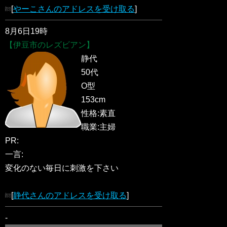
[
やーこさんのアドレスを受け取る
]
8月6日19時
【伊豆市のレズビアン】
静代
50代
O型
153cm
性格:素直
職業:主婦
PR:
一言:
変化のない毎日に刺激を下さい
[
静代さんのアドレスを受け取る
]
-